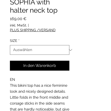
SOPHIA with
halter neck top
Preis
169,00 €
inkl. MwSt.
|
PLUS SHIPPING /VERSAND
SIZE
*
In den Warenkorb
EN
This bikini top has a nice feminine
look and nicely designed details.
Little folds in the front middle and
corsage sticks in the side seams
that are hardly noticeable, but give