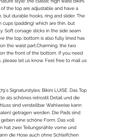
(body circumference
ature style: the classic high waist bikini.
(Zink Legierung-
SIZE / BUST / WAIS
 of the top are adjustable and have a
Kupfer 1%/ Eisen
Gr. 34 / 79-84 / 59-
e, but durable hooks, ring and slider. The
Gr. 36 / 83-88 / 63-
cups (padding) which are thin, but
Gr. 38 / 88-93 / 70-
. Soft corsage sticks in the side seam
Gr. 40 / 93-98 / 76-
ike the top, bottom is also fully lined has
Gr. 42 / 98-103 / 83
on the waist part.Charming: the two
Gr.44 / 103-110 / 90
on the front of the bottom. If you need
, please let us know. Feel free to mail us
9´s Signaturstyles: Bikini LUISE. Das Top
te als schönes retrostil Detail und die
luss sind verstellbar. Wahlweise kann
alen) getragen werden. Die Pads sind
d geben eine schöne Form. Das voll
en hat zwei Teilungsnähte vorne und
kann die Hose auch ohne Schleifchen