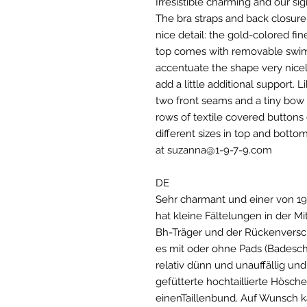
Irresistible charming and our sign
The bra straps and back closure
nice detail: the gold-colored fin
top comes with removable swim 
accentuate the shape very nicely
add a little additional support. L
two front seams and a tiny bow 
rows of textile covered buttons 
different sizes in top and bottom
at suzanna@1-9-7-9.com
DE
Sehr charmant und einer von 197
hat kleine Fältelungen in der Mit
Bh-Träger und der Rückenversch
es mit oder ohne Pads (Badesch
relativ dünn und unauffällig un
gefütterte hochtaillierte Hösch
einenTaillenbund. Auf Wunsch 