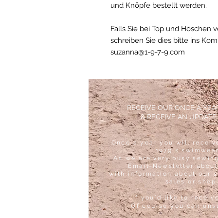
und Knöpfe bestellt werden.
Falls Sie bei Top und Höschen 
schreiben Sie dies bitte ins Ko
suzanna@1-9-7-9.com
RECEIVE OUR ONCE A YE
& RECEIVE AN UPDATE
Once a year you will receiv
1979´s swimwear
As we are very busy sewing
Email-Newsletter about
with information about our 
sales or shop
If you´d like to receiv
Of course you can uns