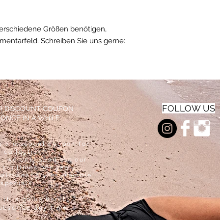
verschiedene Größen benötigen,
mmentarfeld. Schreiben Sie uns gerne:
FOLLOW US
AR DISCOUNT COUPON
 ONCE IN A WHILE
e a discount coupon for
 collection.
, we only send out our
 1-3 times per year
swimwear styles, sample
 specials.
e it, sign up here!
ubscribe any time.