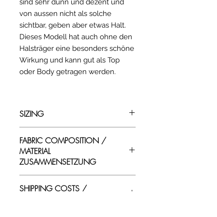
sind sehr dünn und dezent und
von aussen nicht als solche
sichtbar, geben aber etwas Halt.
Dieses Modell hat auch ohne den
Halsträger eine besonders schöne
Wirkung und kann gut als Top
oder Body getragen werden.
SIZING
EU-CENTIMETERS
FABRIC COMPOSITION /
SIZE
BUST
WAIST
HIP
MATERIAL
ZUSAMMENSETZUNG
34
79 -
59 -
84 -
84
63
90
EN/ Swimwear materials
SHIPPING COSTS /
composition:
VERSANDKOSTEN
36
83 -
63 -
90 -
Fabric: 80% Polyamid / 20%
90
70
95
Elastan Elastics: Natural Rubber