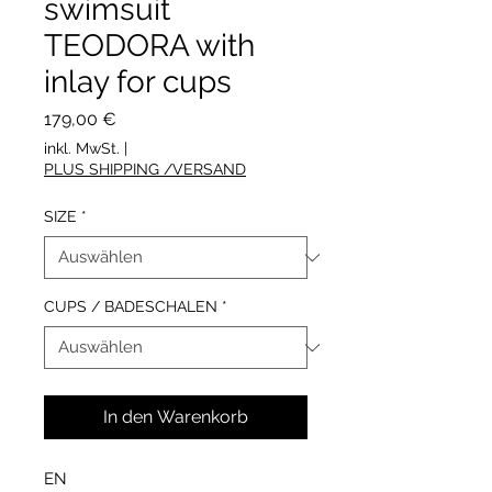
swimsuit
TEODORA with
inlay for cups
Preis
179,00 €
inkl. MwSt.
|
PLUS SHIPPING /VERSAND
SIZE
*
CUPS / BADESCHALEN
*
In den Warenkorb
EN