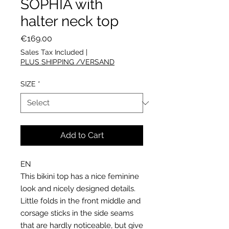
SOPHIA with
halter neck top
Price
€169.00
Sales Tax Included
|
PLUS SHIPPING /VERSAND
SIZE
*
Add to Cart
EN
This bikini top has a nice feminine
look and nicely designed details.
Little folds in the front middle and
corsage sticks in the side seams
that are hardly noticeable, but give