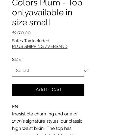
Colors Plum - Top
onlyavailable in
size small
Price
€170.00
Sales Tax Included
|
PLUS SHIPPING /VERSAND
SIZE
*
Add to Cart
EN
Irresistible charming and one of
1979´s signature styles: our classic
high waist bikini. The top has